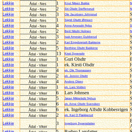
1
Lekkje
Knut Nilsen Bakke
N
Ådal - Nes
2
Lekkje
Siri Olsdtr Steffensrud
N
Ådal - Nes
3
S
Lekkje
Ole Jacobsen Johnsrud
Ådal - Nes
1
S
Lekkje
Sigrid Olsdtr Øimoen
Ådal - Nes
4
Lekkje
Anne Arnesdtr Nybo
S
Ådal - Nes
2
Lekkje
Berit Nilsdtr Holmen
N
Ådal - Nes
3
Lekkje
Isak Arnesen Gubberud
Ådal - Nes
2
S
Lekkje
Kari Engebretsdt Bakkene
Ådal - Nes
5
S
Lekkje
Berthine Olsdtr Bakkene
Ådal - Nes
13
Lekkje
Kirsti Syversdtr
Ådal - Viker
1
Guri Olsdtr
Lekkje
Ådal - Viker
1
ek. Kirsti Olsdtr
Lekkje
Ådal - Viker
4
S
Lekkje
ek. Ole Thomassen
Ådal - Viker
2
Lekkje
ek. Joronn Olsdtr
Ådal - Viker
4
Lekkje
Anders Olsen
Ådal - Viker
1
Lekkje
ek. Lars Volden
Ådal - Viker
6
Lars Johnsen
Lekkje
Ådal - Viker
5
S
Lekkje
Jøran Mikkelsdtr Nyhus
Ådal - Viker
6
S
Lekkje
ek. Anne Olsdtr Svensken
Ådal - Viker
6
ek. Ingeborg Alfsdtr Kobbesvigen
Lekkje
Ådal - Viker
2
Lekkje
ek. Kari O Flækkerud
Ådal - Viker
3
Lekkje
Ingeborg Syversdatter
Ådal - Viker
5
Barbro Larsdatter
S
Lekkje