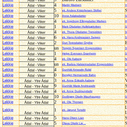
Ådal - Viker
4
Lekkje
Martin Madsen
V
Ådal - Viker
5
S
Lekkje
ek. Anders Kristofersen Skiftet
Ådal - Viker
10
Lekkje
Anne Aslaksdatter
S
Ådal - Viker
4
Lekkje
ek. Ingeborg Ellingsdatter Marken
H
Ådal - Viker
1
Lekkje
Marit Olsdatter Hullebækviken
S
Ådal - Viker
4
Lekkje
ek. Thora Olsdatter Tretodden
S
Ådal - Viker
6
Lekkje
ek. Hans Andreassen Seigen
S
Ådal - Viker
2
E
Lekkje
Guri Toresdatter Grythe
Ådal - Viker
un
Lekkje
Torgrim Syversen Engerodden
S
Ådal - Viker
1
Lekkje
Helge Evensen Granheim
S
Ådal - Viker
4
Lekkje
ek. Ole Aaberg
N
Ådal - Viker
un
Lekkje
ek. Barbra Halsteinsdatter Engerodden
S
Ådal - Viker
4
Lekkje
Gunhild Arnesdtr Rolid
H
Ådal - Viker
0
S
Lekkje
Bergljot Hermansdtr Bøhn
Ådal - Viker
3
V
Lekkje
ek. Anne Eriksdtr Aaberg
Ådal - Ytre Ådal
9
S
Lekkje
Gunhild Marie Andreasdtr
Ådal - Ytre Ådal
4
S
Lekkje
ek. Anne Gudmundsdtr
Ådal - Ytre Ådal
10
Lekkje
Gudbjørg Olsdtr Maurhaugen
S
Ådal - Ytre Ådal
2
S
Lekkje
ek. Ole Thorsen
Ådal - Ytre Ådal
1
Lekkje
ek. Jørund Torsdtr
Ådal - Ytre Ådal
5
Lekkje
Hans Olsen Lian
Ådal - Ytre Ådal
5
S
Lekkje
Olava Olsdtr Lie…
Ådal - Ytre Ådal