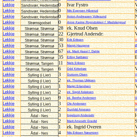
0
Ivar Fystro
V
Lekkje
Sandsvær, Hedenstad
0
S
Lekkje
Nils Evensen Håverud
Sandsvær, Hedenstad
0
Lekkje
Anton Andreasen Vollesund
Sandsvær, Hedenstad
0
E
Lekkje
Anne Karine Rogndokken f. Madslangrud
Strømsgodset
28
ek. Knud Olsen
V
Lekkje
Strømsø, Strømsø
22
Gjertrud Andersdr:
V
Lekkje
Strømsø, Strømsø
30
Lekkje
Erik Eriksen
V
Strømsø, Strømsø
53
Lekkje
Margit Haugene
Ø
Strømsø, Strømsø
67
Lekkje
ek. Marit Haavi f. Dahle
Ø
Strømsø, Strømsø
35
B
Lekkje
Erling Sørbøen
Strømsø, Strømsø
11
Lekkje
Niels Eriksen
V
Strømsø, Tangen
6
V
Lekkje
Odd Kirkebøe
Strømsø, Tangen
3
Lekkje
Guttorm Olsen
V
Sylling (i Lier)
2
Lekkje
ek. Thomas Ulriksen
N
Sylling (i Lier)
1
V
Lekkje
Marjet Erlandsen
Sylling (i Lier)
2
H
Lekkje
ek. Sigrid Aslaksen
Sylling (i Lier)
9
Lekkje
ek. Berthe Andersen
G
Sylling (i Lier)
3
Lekkje
Ole Andersen
N
Sylling (i Lier)
2
Lekkje
Gunhild Arnesen
H
Sylling (i Lier)
3
Lekkje
Ingeborg Andersdtr
Ådal - Nes
2
S
Lekkje
Marit Arnesdtr Gravlid
Ådal - Nes
1
ek. Ingrid Overen
V
Lekkje
Ådal - Nes
4
S
Lekkje
Nils Eriksen Næsmoen
Ådal - Nes