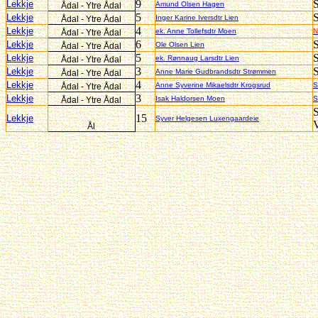
9
Lekkje
Amund Olsen Hagen
Ådal - Ytre Ådal
5
Lekkje
Inger Karine Iversdtr Lien
Ådal - Ytre Ådal
4
Lekkje
ek. Anne Tollefsdtr Moen
N
Ådal - Ytre Ådal
6
S
Lekkje
Ole Olsen Lien
Ådal - Ytre Ådal
5
S
Lekkje
ek. Rønnaug Larsdtr Lien
Ådal - Ytre Ådal
3
Lekkje
Anne Marie Gudbrandsdtr Strømmen
Ådal - Ytre Ådal
4
Lekkje
Anne Syverine Mikaelsdtr Krogsrud
S
Ådal - Ytre Ådal
3
Lekkje
Isak Haldorsen Moen
S
Ådal - Ytre Ådal
S
15
Lekkje
Syver Helgesen Luxengaardeie
V
Ål