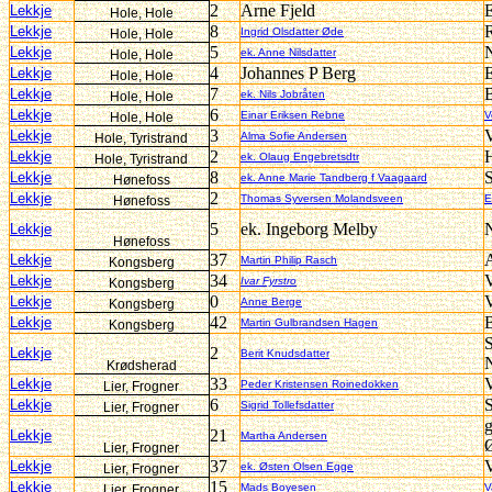
2
Arne Fjeld
E
Lekkje
Hole, Hole
8
R
Lekkje
Ingrid Olsdatter Øde
Hole, Hole
5
Lekkje
ek. Anne Nilsdatter
Hole, Hole
4
Johannes P Berg
E
Lekkje
Hole, Hole
7
Lekkje
ek. Nils Jobråten
Hole, Hole
6
Lekkje
Einar Eriksen Rebne
V
Hole, Hole
3
V
Lekkje
Alma Sofie Andersen
Hole, Tyristrand
2
Lekkje
ek. Olaug Engebretsdtr
Hole, Tyristrand
8
Lekkje
ek. Anne Marie Tandberg f Vaagaard
Hønefoss
2
Lekkje
Thomas Syversen Molandsveen
E
Hønefoss
5
ek. Ingeborg Melby
N
Lekkje
Hønefoss
37
A
Lekkje
Martin Philip Rasch
Kongsberg
34
V
Lekkje
Ivar Fyrstro
Kongsberg
0
V
Lekkje
Anne Berge
Kongsberg
42
Lekkje
Martin Gulbrandsen Hagen
Kongsberg
2
Lekkje
Berit Knudsdatter
Krødsherad
33
V
Lekkje
Peder Kristensen Roinedokken
Lier, Frogner
6
S
Lekkje
Sigrid Tollefsdatter
Lier, Frogner
g
21
Lekkje
Martha Andersen
Ø
Lier, Frogner
37
V
Lekkje
ek. Østen Olsen Egge
Lier, Frogner
15
Lekkje
Mads Boyesen
V
Lier, Frogner