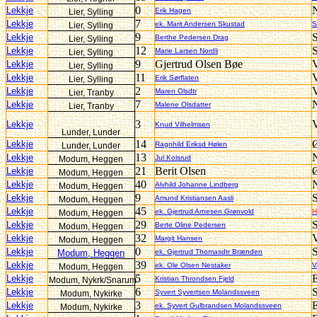
0
N
Lekkje
Erik Hagen
Lier, Sylling
7
Lekkje
ek. Marit Andersen Skustad
S
Lier, Sylling
9
S
Lekkje
Berthe Pedersen Drag
Lier, Sylling
12
S
Lekkje
Marie Larsen Nordli
Lier, Sylling
9
Gjertrud Olsen Bøe
V
Lekkje
Lier, Sylling
11
V
Lekkje
Erik Sørflaten
Lier, Sylling
2
V
Lekkje
Maren Olsdtr
Lier, Tranby
7
N
Lekkje
Malene Olsdatter
Lier, Tranby
3
V
Lekkje
Knud Vilhelmsen
Lunder, Lunder
14
Lekkje
Ragnhild Eriksd Hølen
Lunder, Lunder
13
Lekkje
Jul Kolsrud
Modum, Heggen
21
Berit Olsen
Ø
Lekkje
Modum, Heggen
40
N
Lekkje
Alvhild Johanne Lindberg
Modum, Heggen
9
S
Lekkje
Amund Kristiansen Aasli
Modum, Heggen
45
Lekkje
ek. Gjertrud Arnesen Grønvold
H
Modum, Heggen
29
S
Lekkje
Berte Oline Pedersen
Modum, Heggen
32
V
Lekkje
Margit Hansen
Modum, Heggen
0
S
Lekkje
Modum, Heggen
ek. Gjertrud Thomasdtr Brænden
39
Lekkje
ek. Ole Olsen Nestaker
V
Modum, Heggen
5
E
Lekkje
Kristian Throndsen Fjeld
Modum, Nykrk/Snarum
6
Lekkje
Syvert Syvertsen Molandssveen
Modum, Nykirke
3
E
Lekkje
ek. Syvert Gulbrandsen Molandssveen
Modum, Nykirke