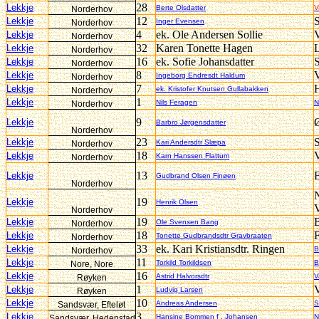
28
Lekkje
Berte Olsdatter
V
Norderhov
12
Lekkje
Inger Evensen
Norderhov
4
ek. Ole Andersen Sollie
V
Lekkje
Norderhov
32
Karen Tonette Hagen
L
Lekkje
Norderhov
16
ek. Sofie Johansdatter
Lekkje
Norderhov
8
V
Lekkje
Ingeborg Endresdt Haldum
Norderhov
7
H
Lekkje
ek. Kristofer Knutsen Gullabakken
Norderhov
1
Lekkje
Nils Feragen
N
Norderhov
9
Ø
Lekkje
Barbro Jørgensdatter
Norderhov
23
Lekkje
Kari Andersdtr Slæpa
Norderhov
18
V
Lekkje
Karn Hanssen Flattum
Norderhov
13
B
Lekkje
Gudbrand Olsen Finøen
Norderhov
N
19
Lekkje
Henrik Olsen
V
Norderhov
19
B
Lekkje
Ole Svensen Bang
Norderhov
18
Lekkje
Tonette Gudbrandsdtr Gravbraaten
Norderhov
33
ek. Kari Kristiansdtr. Ringen
Lekkje
B
Norderhov
11
Lekkje
Torkild Torkildsen
B
Nore, Nore
16
Lekkje
Astrid Halvorsdtr
V
Røyken
1
V
Lekkje
Ludvig Larsen
Røyken
10
Lekkje
Andreas Andersen
S
Sandsvær, Efteløt
3
Lekkje
Hansine Bommen f . Johansen
N
Sandsvær, Hedenstad