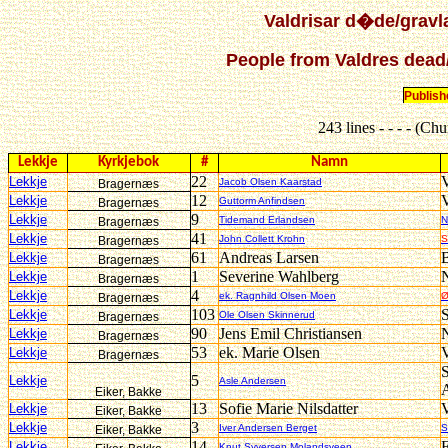
Valdrisar d�de/gravl
People from Valdres dead
Publis
243 lines - - - - (Ch
Lekkje
Kyrkjebok
#
Namn
22
V
Lekkje
Jacob Olsen Kaarstad
Bragernæs
12
V
Lekkje
Guttorm Anfindsen
Bragernæs
9
Lekkje
Tidemand Erlandsen
N
Bragernæs
41
Lekkje
John Collett Krohn
S
Bragernæs
61
Andreas Larsen
B
Lekkje
Bragernæs
1
Severine Wahlberg
Lekkje
Bragernæs
4
Lekkje
ek. Ragnhild Olsen Moen
Ø
Bragernæs
103
Lekkje
Ole Olsen Skinnerud
Bragernæs
90
Jens Emil Christiansen
N
Lekkje
Bragernæs
53
ek. Marie Olsen
V
Lekkje
Bragernæs
S
5
Lekkje
Asle Andersen
Eiker, Bakke
13
Sofie Marie Nilsdatter
V
Lekkje
Eiker, Bakke
3
Lekkje
Iver Andersen Berget
S
Eiker, Bakke
14
E
Lekkje
Knut Syversen Molandsveen