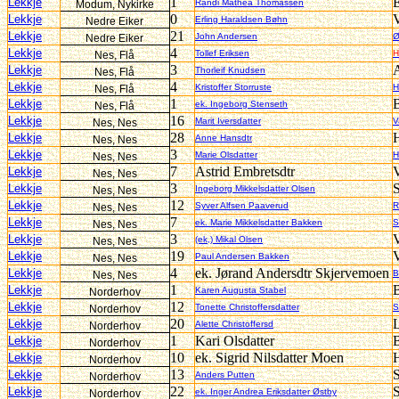
1
E
Lekkje
Randi Mathea Thomassen
Modum, Nykirke
0
V
Lekkje
Erling Haraldsen Bøhn
Nedre Eiker
21
Lekkje
John Andersen
Ø
Nedre Eiker
4
Lekkje
Tollef Eriksen
H
Nes, Flå
3
A
Lekkje
Thorleif Knudsen
Nes, Flå
4
Lekkje
Kristoffer Storruste
H
Nes, Flå
1
B
Lekkje
ek. Ingeborg Stenseth
Nes, Flå
16
Lekkje
Marit Iversdatter
V
Nes, Nes
28
H
Lekkje
Anne Hansdtr
Nes, Nes
3
Lekkje
Marie Olsdatter
H
Nes, Nes
7
Astrid Embretsdtr
V
Lekkje
Nes, Nes
3
S
Lekkje
Ingeborg Mikkelsdatter Olsen
Nes, Nes
12
Lekkje
Syver Alfsen Paaverud
R
Nes, Nes
7
Lekkje
ek. Marie Mikkelsdatter Bakken
S
Nes, Nes
3
V
Lekkje
(ek,) Mikal Olsen
Nes, Nes
19
V
Lekkje
Paul Andersen Bakken
Nes, Nes
4
ek. Jørand Andersdtr Skjervemoen
Lekkje
B
Nes, Nes
1
Lekkje
Karen Augusta Stabel
Norderhov
12
Lekkje
Tonette Christoffersdatter
S
Norderhov
20
Lekkje
Alette Christoffersd
Norderhov
1
Kari Olsdatter
B
Lekkje
Norderhov
10
ek. Sigrid Nilsdatter Moen
H
Lekkje
Norderhov
13
Lekkje
Anders Putten
Norderhov
22
Lekkje
ek. Inger Andrea Eriksdatter Østby
Norderhov