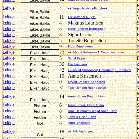
Eiker, Bakke
R
4
Lekkje
ek. Inga Halstensdtr Lybæk
Eiker, Bakke
11
V
Lekkje
Ole Østensen Fjeld
Eiker, Bakke
4
Magnus Lauritsen
Lekkje
Eiker, Bakke
8
E
Lekkje
Martin Eriksen Bergsletten
Eiker, Bakke
8
Sigurd Leira
E
Lekkje
Eiker, Bakke
5
Tonette Bergsletten
S
Lekkje
Eiker, Bakke
9
Lekkje
Inger Zetterstrøm
S
Eiker, Bakke
22
Lekkje
ek. Margit Halvorsen f. Engebretsdatter
V
Eiker, Haug
5
E
Lekkje
Sigrid Kvale
Eiker, Haug
36
Lekkje
Ole Knudsen
V
Eiker, Haug
42
Lekkje
ek. Astrid (Halvorsen) Gøtenborg f. Tomasdtr
Eiker, Haug
10
Anna Kristensen
V
Lekkje
Eiker, Haug
0
Lekkje
Syvert Arnesen Koppervik
B
Eiker, Haug
31
V
Lekkje
Tollef Jensen Rogndokken
Eiker, Haug
14
Lekkje
Anne Karine Rogndokken
E
Eiker, Haug
6
Lekkje
Marie Lovise Olsdtr Bøhn
Fiskum
8
Lekkje
Arne Reinholdt Frithjof Sand Bøen
Fiskum
5
Lekkje
Torvald Olsen Bøhn
Fiskum
8
H
Lekkje
Anne Thoresdtr
Gol
18
Lekkje
ek. Nils Andersen
Gol