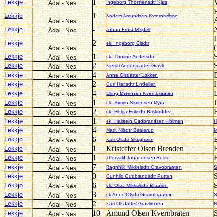
1
V
Lekkje
Ingeborg Thorstensdtr Kjøs
Ådal - Nes
1
Lekkje
Anders Amundsen Kværnbråten
Ådal - Nes
-
N
Lekkje
Johan Ernst Mejdell
Ådal - Nes
I
2
Lekkje
ek. Ingeborg Olsdtr
Ådal - Nes
1
Lekkje
ek. Thorine Andersdtr
Ådal - Nes
2
Lekkje
Kjersti Andersdatter Gravli
Ådal - Nes
4
Lekkje
Anne Olsdatter Løkken
Ådal - Nes
2
Lekkje
Guri Hansdtr Lindelien
Ådal - Nes
4
Lekkje
Elling Østensen Kvernbraaten
Ådal - Nes
1
J
Lekkje
ek. Simen Simensen Myra
Ådal - Nes
2
Lekkje
ek. Helga Eriksdtr Briskodden
Ådal - Nes
1
Lekkje
ek. Halstein Gudbrandsen Holmen
H
Ådal - Nes
4
Lekkje
Marit Nilsdtr Baalerud
M
Ådal - Nes
6
Lekkje
Kari Olsdtr Skogheim
Ådal - Nes
1
Kristoffer Olsen Brenden
Lekkje
Ådal - Nes
1
Lekkje
Thorvald Johannesen Ruste
Ådal - Nes
7
Lekkje
Ragnhild Mikkelsdtr Gravobraaten
S
Ådal - Nes
0
S
Lekkje
Gunhild Gudbrandsdtr Putten
Ådal - Nes
6
Lekkje
ek. Olea Mikkelsdtr Braaten
Ådal - Nes
3
Lekkje
ek Anne Olsdtr Gravobraaten
S
Ådal - Nes
2
Lekkje
Kari Olsdatter Gravlimoen
N
Ådal - Nes
10
Amund Olsen Kvernbråten
Lekkje
Ådal - Nes