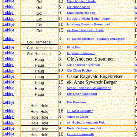
13
Lekkje
Ole Ellingsen Høvda
Gol
5
Lekkje
Ole Nilsen Moen
G
Gol
9
Lekkje
Knut Olsen Hagaeie
N
Gol
11
N
Lekkje
Ingebjørg Nilsdtr Gautehaugen
Gol
10
V
Lekkje
Ingeborg Evensdtr Brennhovd
Gol
15
Lekkje
ek. Berit Halvorsdtr Hovda
Gol
3
Lekkje
ek. Margit Tollefsdtr Toregaarden(Lykken)
Gol, Hemsedal
2
Lekkje
Birgit Nilsdt
V
Gol, Hemsedal
3
H
Lekkje
Ingebjørg Halvorsdtr
Gol, Hemsedal
3
Ole Andersen Strømmen
V
Lekkje
Haug
6
Lekkje
Ole Thollefsen Granum
N
Haug
12
Lekkje
Ole Olsen Fosholt
S
Haug
11
Oskar Ragnvald Engebretsen
Lekkje
Haug
15
ek. Anne Syversdt Berger
V
Lekkje
Haug
Lekkje
0
Sverre Tomassen Molandsveen
Haug
8
Lekkje
Erik Olsen Waagaard
Haug
T
9
Lekkje
Erik Knudsen
Hole, Hole
16
Lekkje
ek. Marit Olsdatter
Hole, Hole
8
Lekkje
Andreas Olsen
Hole, Hole
5
F
Lekkje
ek. Gulbrand Arnesen Fjeld
Hole, Hole
9
V
Lekkje
Peder Gulbrandsen Kvil
Hole, Hole
10
S
Lekkje
Laura Johannesdtr
Hole, Hole